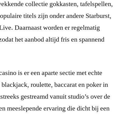
ekkende collectie gokkasten, tafelspellen,
pulaire titels zijn onder andere Starburst,
ive. Daarnaast worden er regelmatig
odat het aanbod altijd fris en spannend
casino is er een aparte sectie met echte
 blackjack, roulette, baccarat en poker in
htstreeks gestreamd vanuit studio’s over de
een meeslepende ervaring die dicht bij een