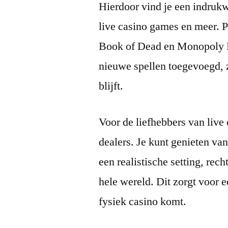
Hierdoor vind je een indrukw
live casino games en meer. Po
Book of Dead en Monopoly L
nieuwe spellen toegevoegd, z
blijft.
Voor de liefhebbers van live 
dealers. Je kunt genieten van
een realistische setting, rec
hele wereld. Dit zorgt voor 
fysiek casino komt.