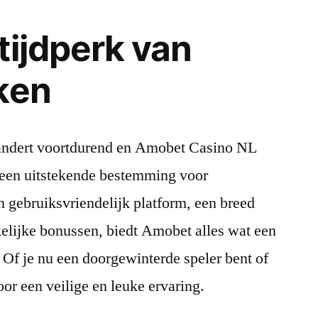
tijdperk van
ken
randert voortdurend en Amobet Casino NL
s een uitstekende bestemming voor
 gebruiksvriendelijk platform, een breed
kelijke bonussen, biedt Amobet alles wat een
Of je nu een doorgewinterde speler bent of
voor een veilige en leuke ervaring.