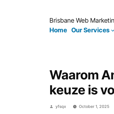
Brisbane Web Marketi
Home
Our Services
Waarom Am
keuze is v
yfsqx
October 1, 2025