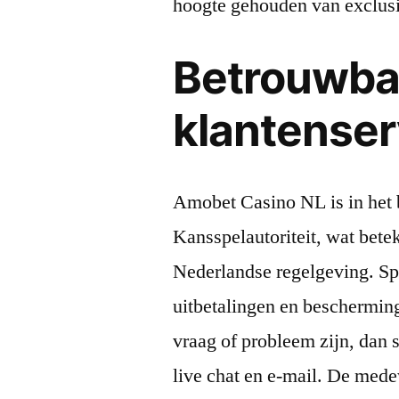
hoogte gehouden van exclus
Betrouwba
klantenser
Amobet Casino NL is in het 
Kansspelautoriteit, wat betek
Nederlandse regelgeving. Spe
uitbetalingen en beschermin
vraag of probleem zijn, dan s
live chat en e-mail. De mede