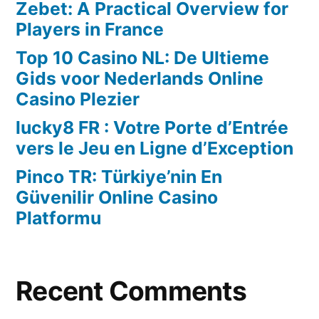
Zebet: A Practical Overview for
Players in France
Top 10 Casino NL: De Ultieme
Gids voor Nederlands Online
Casino Plezier
lucky8 FR : Votre Porte d’Entrée
vers le Jeu en Ligne d’Exception
Pinco TR: Türkiye’nin En
Güvenilir Online Casino
Platformu
Recent Comments