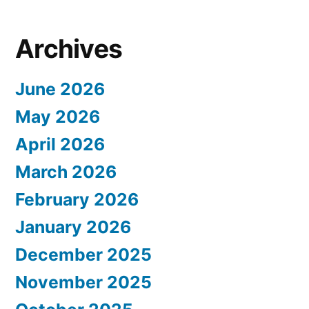
Archives
June 2026
May 2026
April 2026
March 2026
February 2026
January 2026
December 2025
November 2025