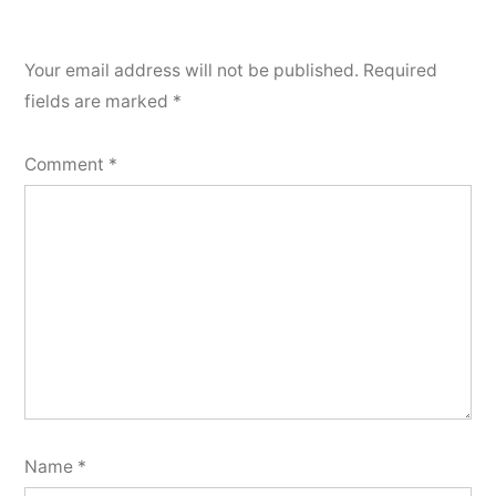
Your email address will not be published.
Required
fields are marked
*
Comment
*
Name
*