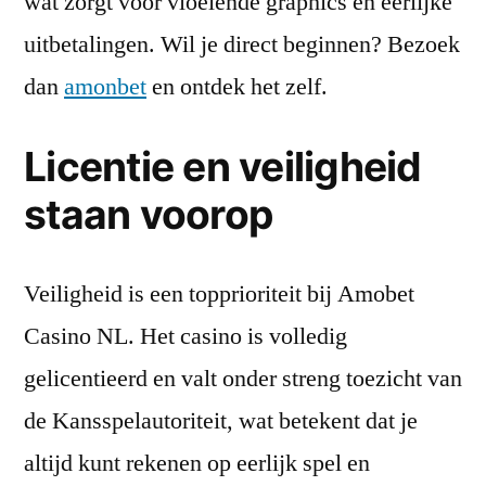
wat zorgt voor vloeiende graphics en eerlijke
uitbetalingen. Wil je direct beginnen? Bezoek
dan
amonbet
en ontdek het zelf.
Licentie en veiligheid
staan voorop
Veiligheid is een topprioriteit bij Amobet
Casino NL. Het casino is volledig
gelicentieerd en valt onder streng toezicht van
de Kansspelautoriteit, wat betekent dat je
altijd kunt rekenen op eerlijk spel en