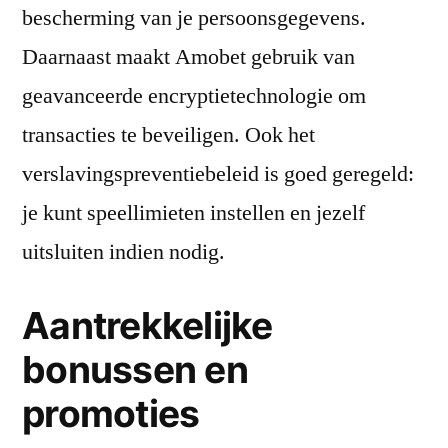
bescherming van je persoonsgegevens.
Daarnaast maakt Amobet gebruik van
geavanceerde encryptietechnologie om
transacties te beveiligen. Ook het
verslavingspreventiebeleid is goed geregeld:
je kunt speellimieten instellen en jezelf
uitsluiten indien nodig.
Aantrekkelijke
bonussen en
promoties