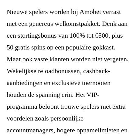
Nieuwe spelers worden bij Amobet verrast
met een genereus welkomstpakket. Denk aan
een stortingsbonus van 100% tot €500, plus
50 gratis spins op een populaire gokkast.
Maar ook vaste klanten worden niet vergeten.
Wekelijkse reloadbonussen, cashback-
aanbiedingen en exclusieve toernooien
houden de spanning erin. Het VIP-
programma beloont trouwe spelers met extra
voordelen zoals persoonlijke
accountmanagers, hogere opnamelimieten en