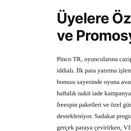
Üyelere Ö
ve Promos
Pinco TR, oyuncularına cazi
iddialı. İlk para yatırma işl
bonusu sayesinde oyuna ava
haftalık nakit iade kampanyal
freespin paketleri ve özel g
destekleniyor. Sadakat prog
gerçek paraya çevirirken, VI