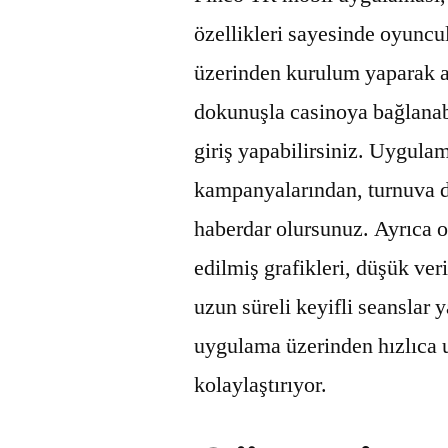
özellikleri sayesinde oyuncu
üzerinden kurulum yaparak a
dokunuşla casinoya bağlanabi
giriş yapabilirsiniz. Uygulam
kampanyalarından, turnuva d
haberdar olursunuz. Ayrıca o
edilmiş grafikleri, düşük ve
uzun süreli keyifli seanslar 
uygulama üzerinden hızlıca 
kolaylaştırıyor.