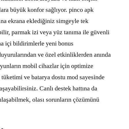
lara büyük konfor sağlıyor. pinco apk
na ekrana eklediğiniz simgeyle tek
lir, parmak izi veya yüz tanıma ile güvenli
a içi bildirimlerle yeni bonus
uyurularından ve özel etkinliklerden anında
yunların mobil cihazlar için optimize
ri tüketimi ve batarya dostu mod sayesinde
yaşayabilirsiniz. Canlı destek hattına da
ulaşabilmek, olası sorunların çözümünü